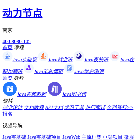
动力节点
南京
400-8080-105
首页
课程
Java实验班
Java就业班
Java夜校班
Java在
职加薪班
Java架构师班
Java学前测评
师资
教程
Java视频教程
Java图书馆
资料
毕业设计
文档教程
API文档
学习工具
热门面试
全部资料>>
报名
视频导航
Java零基础
Java零基础项目
JavaWeb
主流框架
框架项目
微服