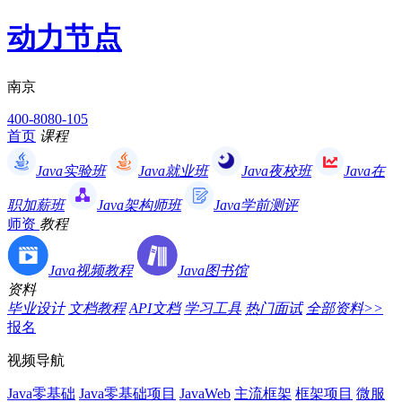
动力节点
南京
400-8080-105
首页
课程
Java实验班
Java就业班
Java夜校班
Java在
职加薪班
Java架构师班
Java学前测评
师资
教程
Java视频教程
Java图书馆
资料
毕业设计
文档教程
API文档
学习工具
热门面试
全部资料>>
报名
视频导航
Java零基础
Java零基础项目
JavaWeb
主流框架
框架项目
微服