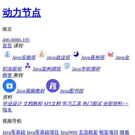
动力节点
南京
400-8080-105
首页
课程
Java实验班
Java就业班
Java夜校班
Java在
职加薪班
Java架构师班
Java学前测评
师资
教程
Java视频教程
Java图书馆
资料
毕业设计
文档教程
API文档
学习工具
热门面试
全部资料>>
报名
视频导航
Java零基础
Java零基础项目
JavaWeb
主流框架
框架项目
微服